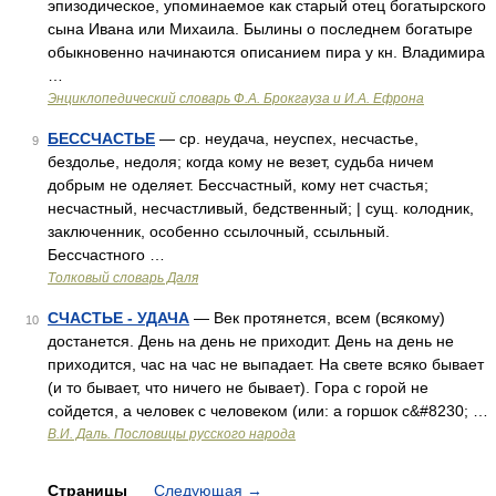
эпизодическое, упоминаемое как старый отец богатырского
сына Ивана или Михаила. Былины о последнем богатыре
обыкновенно начинаются описанием пира у кн. Владимира
…
Энциклопедический словарь Ф.А. Брокгауза и И.А. Ефрона
БЕССЧАСТЬЕ
— ср. неудача, неуспех, несчастье,
9
бездолье, недоля; когда кому не везет, судьба ничем
добрым не оделяет. Бессчастный, кому нет счастья;
несчастный, несчастливый, бедственный; | сущ. колодник,
заключенник, особенно ссылочный, ссыльный.
Бессчастного …
Толковый словарь Даля
СЧАСТЬЕ - УДАЧА
— Век протянется, всем (всякому)
10
достанется. День на день не приходит. День на день не
приходится, час на час не выпадает. На свете всяко бывает
(и то бывает, что ничего не бывает). Гора с горой не
сойдется, а человек с человеком (или: а горшок с&#8230; …
В.И. Даль. Пословицы русского народа
Страницы
Следующая
→