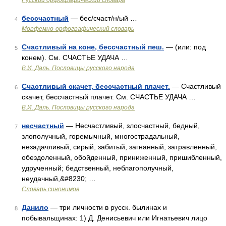
Русский орфографический словарь
бессчастный
— бес/счаст/н/ый …
4
Морфемно-орфографический словарь
Счастливый на коне, бессчастный пеш.
— (или: под
5
конем). См. СЧАСТЬЕ УДАЧА …
В.И. Даль. Пословицы русского народа
Счастливый скачет, бессчастный плачет.
— Счастливый
6
скачет, бессчастный плачет. См. СЧАСТЬЕ УДАЧА …
В.И. Даль. Пословицы русского народа
несчастный
— Несчастливый, злосчастный, бедный,
7
злополучный, горемычный, многострадальный,
незадачливый, сирый, забитый, загнанный, затравленный,
обездоленный, обойденный, приниженный, пришибленный,
удрученный; бедственный, неблагополучный,
неудачный,&#8230; …
Словарь синонимов
Данило
— три личности в русск. былинах и
8
побывальщинах: 1) Д. Денисьевич или Игнатьевич лицо