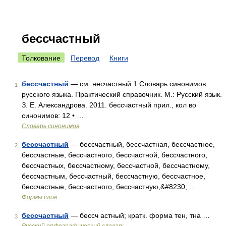
бессчастный
Толкование
Перевод
Книги
бессчастный
— см. несчастный 1 Словарь синонимов
1
русского языка. Практический справочник. М.: Русский язык.
З. Е. Александрова. 2011. бессчастный прил., кол во
синонимов: 12 • …
Словарь синонимов
бессчастный
— бессчастный, бессчастная, бессчастное,
2
бессчастные, бессчастного, бессчастной, бессчастного,
бессчастных, бессчастному, бессчастной, бессчастному,
бессчастным, бессчастный, бессчастную, бессчастное,
бессчастные, бессчастного, бессчастную,&#8230; …
Формы слов
бессчастный
— бессч астный; кратк. форма тен, тна …
3